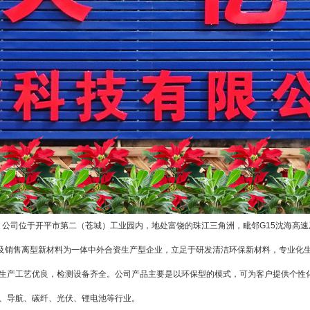
，公司位于开平市第二（苍城）工业园内，地处富饶的珠江三角洲，毗邻G15沈海高
销售离型新材料为一体中外合资生产型企业，立足于研发清洁环保新材料，专业化生
生产工艺优良，检测设备齐全。公司产品主要是以环保型的模式，可为客户提供个性
、导航、碳纤、光伏、锂电池等行业。