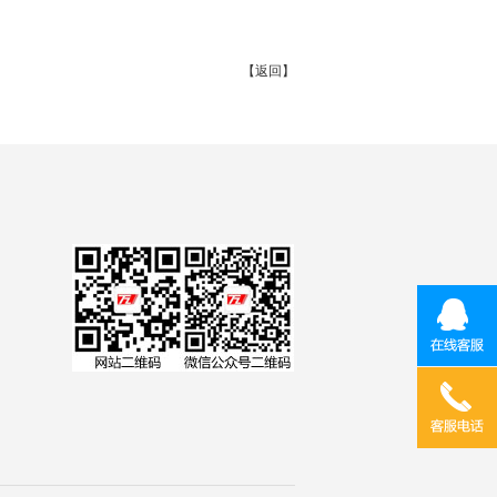
【
返回
】