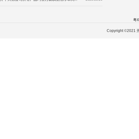
粤I
Copyright
©
202