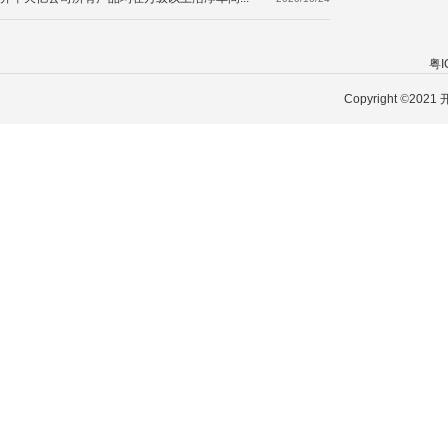
粤I
Copyright
©
202